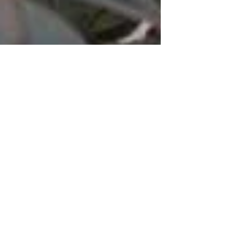
Reggio Emilia and surroundings
Visiting Reggio Emilia, you can see many tourist
attractions like: The Beata Vergine della Ghiara