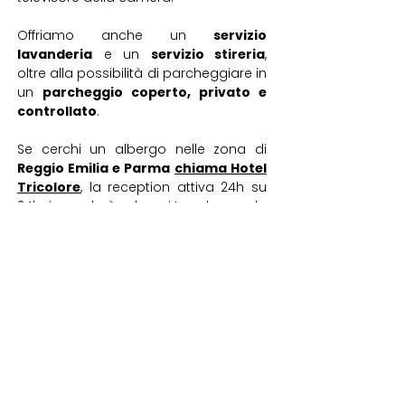
Offriamo anche un
servizio
lavanderia
e un
servizio stireria
,
oltre alla possibilità di parcheggiare in
un
parcheggio coperto, privato e
controllato
.
Se cerchi un albergo nelle zona di
Reggio Emilia e Parma
chiama Hotel
Tricolore
, la reception attiva 24h su
24h risponderà ad ogni tua domanda
e ti offrirà un prezzo vantaggioso.
Vi
a Isacco Newton, 9/A
42124 Villa Gaida
Reggio Emilia
Italia
prenotazioni@hoteltricolore.com