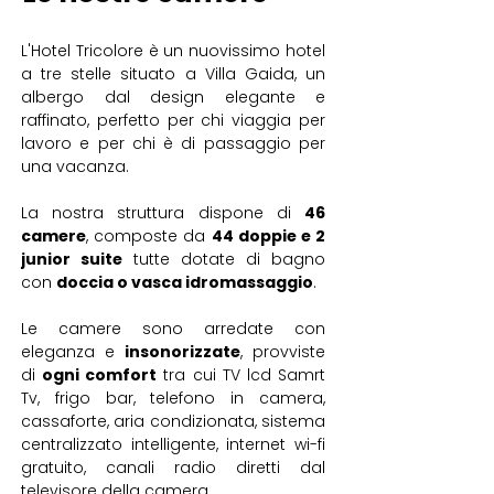
L'Hotel Tricolore è un nuovissimo hotel
a tre stelle situato a Villa Gaida, un
albergo dal design elegante e
raffinato, perfetto per chi viaggia per
lavoro e per chi è di passaggio per
una vacanza.
La nostra struttura dispone di
46
camere
, composte da
44 doppie e 2
junior suite
tutte dotate di bagno
con
doccia o vasca idromassaggio
.
Le camere sono arredate con
eleganza e
insonorizzate
, provviste
di
ogni comfort
tra cui TV lcd Samrt
Tv, frigo bar, telefono in camera,
cassaforte, aria condizionata, sistema
centralizzato intelligente, internet wi-fi
gratuito, canali radio diretti dal
televisore della camera.